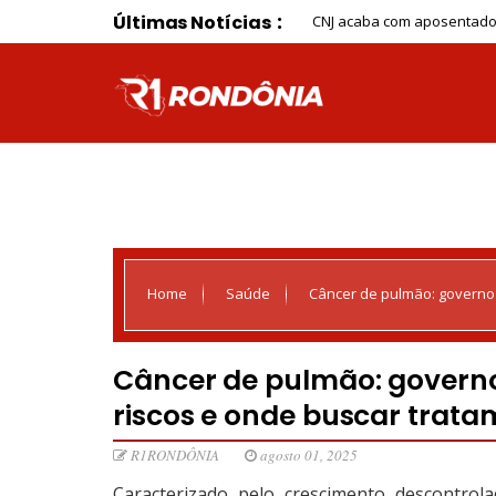
Últimas Notícias
CNJ acaba com aposentador
Home
Saúde
Câncer de pulmão: governo 
Câncer de pulmão: governo
riscos e onde buscar trat
R1RONDÔNIA
agosto 01, 2025
Caracterizado pelo crescimento descontrol