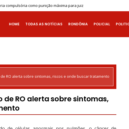
ia compulsória como punição máxima para juiz
HOME
TODAS AS NOTÍCIAS
RONDÔNIA
POLICIAL
POLITI
de RO alerta sobre sintomas, riscos e onde buscar tratamento
 de RO alerta sobre sintomas,
amento
ado de células anormais nos pulmões, o câncer de