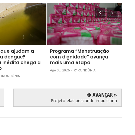
 que ajudam a
Programa “Menstruação
Por
a dengue?
com dignidade” avança
de 
 inédita chega a
mais uma etapa
cov
o
dep
Ago 03, 2026
-
R1RONDÔNIA
R1RONDÔNIA
Ago 0
AVANÇAR »
Projeto elas pescando impulsiona