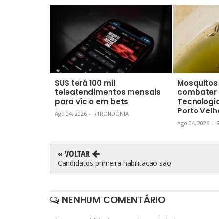
SUS terá 100 mil
Mosquitos
teleatendimentos mensais
combater 
para vício em bets
Tecnologia
Porto Velh
Ago 04, 2026
-
R1RONDÔNIA
Ago 04, 2026
-
« VOLTAR
Candidatos primeira habilitacao sao
NENHUM COMENTÁRIO