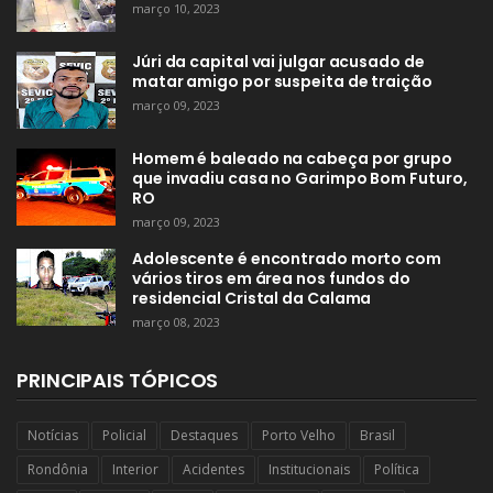
março 10, 2023
Júri da capital vai julgar acusado de
matar amigo por suspeita de traição
março 09, 2023
Homem é baleado na cabeça por grupo
que invadiu casa no Garimpo Bom Futuro,
RO
março 09, 2023
Adolescente é encontrado morto com
vários tiros em área nos fundos do
residencial Cristal da Calama
março 08, 2023
PRINCIPAIS TÓPICOS
Notícias
Policial
Destaques
Porto Velho
Brasil
Rondônia
Interior
Acidentes
Institucionais
Política