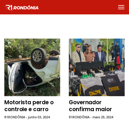
Motorista perde o
Governador
controle e carro
confirma maior
capota na RO 010
repressão contra
R1RONDÔNIA - junho 03, 2024
R1RONDÔNIA - maio 29, 2024
em Rolim de Moura
organizações