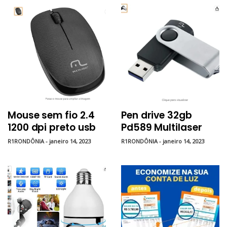
criminosas
Mouse sem fio 2.4
Pen drive 32gb
1200 dpi preto usb
Pd589 Multilaser
Mo251 Multilaser
R1RONDÔNIA - janeiro 14, 2023
R1RONDÔNIA - janeiro 14, 2023