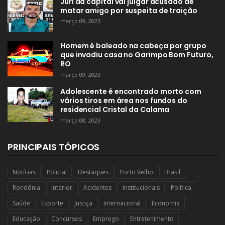
Júri da capital vai julgar acusado de
matar amigo por suspeita de traição
março 09, 2023
Homem é baleado na cabeça por grupo
que invadiu casa no Garimpo Bom Futuro,
RO
março 09, 2023
Adolescente é encontrado morto com
vários tiros em área nos fundos do
residencial Cristal da Calama
março 08, 2023
PRINCIPAIS TÓPICOS
Notícias
Policial
Destaques
Porto Velho
Brasil
Rondônia
Interior
Acidentes
Institucionais
Política
Saúde
Esporte
Justiça
Internacional
Economia
Educação
Concursos
Emprego
Entretenimento