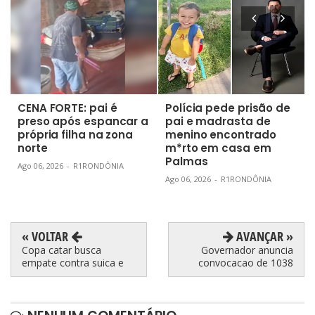
CENA FORTE: pai é
Polícia pede prisão de
preso após espancar a
pai e madrasta de
própria filha na zona
menino encontrado
norte
m*rto em casa em
Palmas
Ago 06, 2026
-
R1RONDÔNIA
Ago 06, 2026
-
R1RONDÔNIA
« VOLTAR
AVANÇAR »
Copa catar busca
Governador anuncia
empate contra suica e
convocacao de 1038