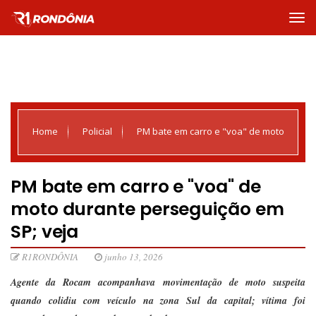
Home
Policial
PM bate em carro e "voa" de moto
durante perseguição em SP; veja
PM bate em carro e "voa" de
moto durante perseguição em
SP; veja
R1RONDÔNIA
junho 13, 2026
Agente da Rocam acompanhava movimentação de moto suspeita
quando colidiu com veículo na zona Sul da capital; vítima foi