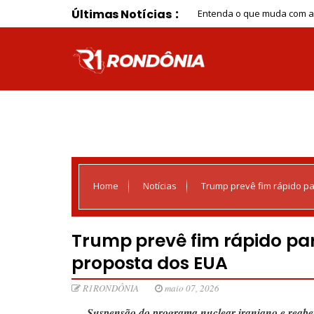
Últimas Notícias
Entenda o que muda com a 
Home
Notícias
Trump prevê fim rápido pa
Trump prevê fim rápido pa
proposta dos EUA
R1RONDÔNIA
maio 07, 2026
Suspensão do programa nuclear iraniano e reabe