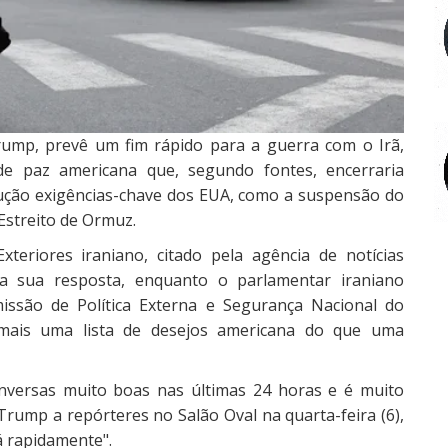
rump, prevê um fim rápido para a guerra com o Irã,
e paz americana que, segundo fontes, encerraria
lução exigências-chave dos EUA, como a suspensão do
Estreito de Ormuz.
teriores iraniano, citado pela agência de notícias
ia sua resposta, enquanto o parlamentar iraniano
missão de Política Externa e Segurança Nacional do
mais uma lista de desejos americana do que uma
nversas muito boas nas últimas 24 horas e é muito
rump a repórteres no Salão Oval na quarta-feira (6),
á rapidamente".