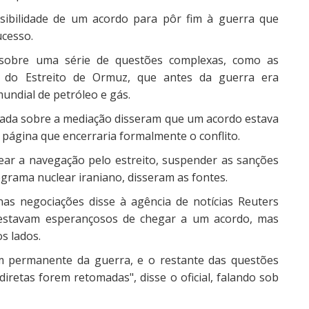
ibilidade de um acordo para pôr fim à guerra que
ucesso.
sobre uma série de questões complexas, como as
e do Estreito de Ormuz, que antes da guerra era
undial de petróleo e gás.
mada sobre a mediação disseram que um acordo estava
ágina que encerraria formalmente o conflito.
uear a navegação pelo estreito, suspender as sanções
ograma nuclear iraniano, disseram as fontes.
nas negociações disse à agência de notícias Reuters
s estavam esperançosos de chegar a um acordo, mas
s lados.
im permanente da guerra, e o restante das questões
iretas forem retomadas", disse o oficial, falando sob