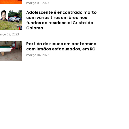
março 09, 2023
cos Rogério apresenta
Grupo Nova Era amplia
no de Governo com 228
presença em Porto Velho e
Adolescente é encontrado morto
jetos, metas públicas e
transforma Aramix em
com vários tiros em área nos
ompanhamento de
Super Nova Era e Arasuper
fundos do residencial Cristal da
ultados
em Pátio Gourmet
Calama
rço 08, 2023
8, 2026
-
R1RONDÔNIA
Ago 08, 2026
-
R1RONDÔNIA
Partida de sinuca em bar termina
com irmãos esfaqueados, em RO
março 04, 2023