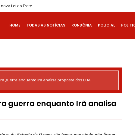
nova Lei do Frete
HOME
TODAS AS NOTÍCIAS
RONDÔNIA
POLICIAL
POLITI
ra guerra enquanto Irã analisa proposta dos EUA
ra guerra enquanto Irã analisa
rtura do Estreito de Ormuz são temas que ainda não foram