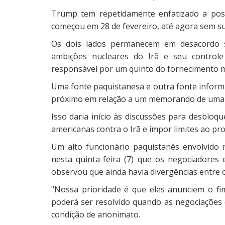
Trump tem repetidamente enfatizado a poss
começou em 28 de fevereiro, até agora sem s
Os dois lados permanecem em desacordo 
ambições nucleares do Irã e seu control
responsável por um quinto do fornecimento m
Uma fonte paquistanesa e outra fonte infor
próximo em relação a um memorando de uma p
Isso daria início às discussões para desbloq
americanas contra o Irã e impor limites ao pr
Um alto funcionário paquistanês envolvido 
nesta quinta-feira (7) que os negociadore
observou que ainda havia divergências entre o
"Nossa prioridade é que eles anunciem o f
poderá ser resolvido quando as negociações d
condição de anonimato.