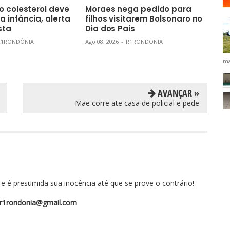
o colesterol deve
Moraes nega pedido para
Mar
 infância, alerta
filhos visitarem Bolsonaro no
Pla
sta
Dia dos Pais
pro
ac
R1RONDÔNIA
Ago 08, 2026
-
R1RONDÔNIA
res
ma
Ago 0
AVANÇAR »
Mae corre ate casa de policial e pede
 é presumida sua inocência até que se prove o contrário!
r1rondonia@gmail.com