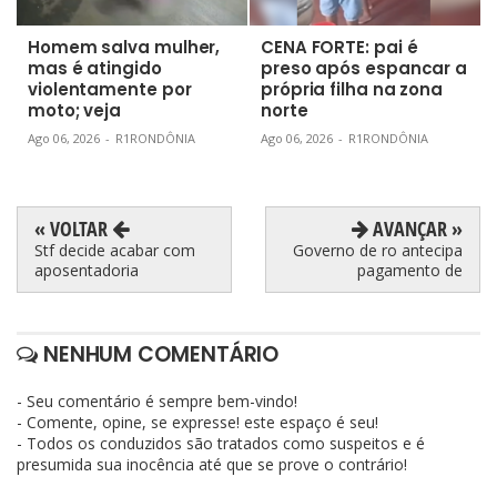
Homem salva mulher,
CENA FORTE: pai é
mas é atingido
preso após espancar a
violentamente por
própria filha na zona
moto; veja
norte
Ago 06, 2026
-
R1RONDÔNIA
Ago 06, 2026
-
R1RONDÔNIA
« VOLTAR
AVANÇAR »
Stf decide acabar com
Governo de ro antecipa
aposentadoria
pagamento de
NENHUM COMENTÁRIO
- Seu comentário é sempre bem-vindo!
- Comente, opine, se expresse! este espaço é seu!
- Todos os conduzidos são tratados como suspeitos e é
presumida sua inocência até que se prove o contrário!