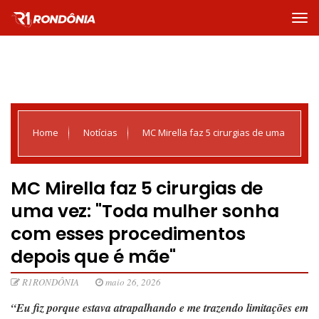
Home
Notícias
MC Mirella faz 5 cirurgias de uma
vez: "Toda mulher sonha com esses procedimentos depois que
MC Mirella faz 5 cirurgias de
uma vez: "Toda mulher sonha
é mãe"
com esses procedimentos
depois que é mãe"
R1RONDÔNIA
maio 26, 2026
“Eu fiz porque estava atrapalhando e me trazendo limitações em