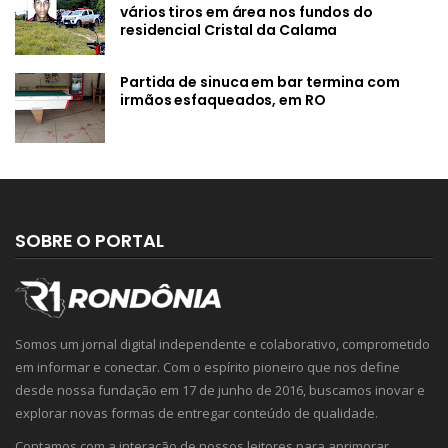
vários tiros em área nos fundos do
residencial Cristal da Calama
Partida de sinuca em bar termina com
irmãos esfaqueados, em RO
SOBRE O PORTAL
Somos um jornal digital independente e colaborativo, comprometido
em informar e conectar. Com o espírito pioneiro que nos define
desde nossa fundação em 17 de junho de 2016, buscamos inovar e
explorar novas formas de entregar conteúdo de qualidade.
Contamos com a interação de nossos leitores para aprimorar