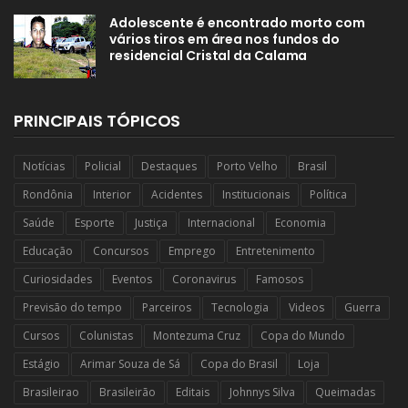
Adolescente é encontrado morto com
vários tiros em área nos fundos do
residencial Cristal da Calama
PRINCIPAIS TÓPICOS
Notícias
Policial
Destaques
Porto Velho
Brasil
Rondônia
Interior
Acidentes
Institucionais
Política
Saúde
Esporte
Justiça
Internacional
Economia
Educação
Concursos
Emprego
Entretenimento
Curiosidades
Eventos
Coronavirus
Famosos
Previsão do tempo
Parceiros
Tecnologia
Videos
Guerra
Cursos
Colunistas
Montezuma Cruz
Copa do Mundo
Estágio
Arimar Souza de Sá
Copa do Brasil
Loja
Brasileirao
Brasileirão
Editais
Johnnys Silva
Queimadas