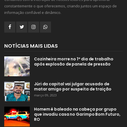
constantemente o que oferecemos, criando juntos um espaço de
informação confiável e dinâmico.
NOTÍCIAS MAIS LIDAS
Cozinheira morre no 1º dia de trabalho
após explosão de panela de pressão
Júri da capital vai julgar acusado de
matar amigo por suspeita de traição
março 09, 2023
Homem é baleado na cabeça por grupo
que invadiu casa no Garimpo Bom Futuro,
RO