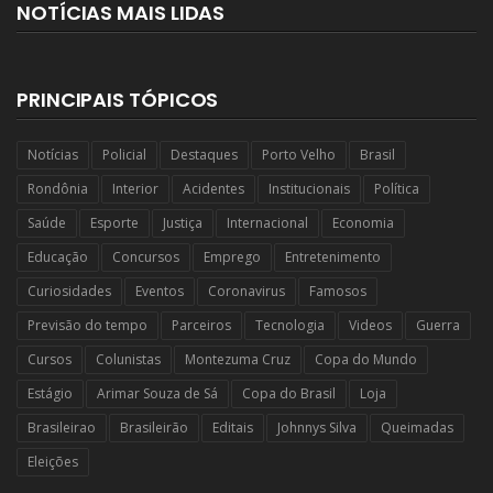
NOTÍCIAS MAIS LIDAS
PRINCIPAIS TÓPICOS
Notícias
Policial
Destaques
Porto Velho
Brasil
Rondônia
Interior
Acidentes
Institucionais
Política
Saúde
Esporte
Justiça
Internacional
Economia
Educação
Concursos
Emprego
Entretenimento
Curiosidades
Eventos
Coronavirus
Famosos
Previsão do tempo
Parceiros
Tecnologia
Videos
Guerra
Cursos
Colunistas
Montezuma Cruz
Copa do Mundo
Estágio
Arimar Souza de Sá
Copa do Brasil
Loja
Brasileirao
Brasileirão
Editais
Johnnys Silva
Queimadas
Eleições