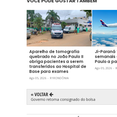
VOCÊ PODE GOSTAR TAMBÉM
Aparelho de tomografia
Ji-Paraná 
quebrado no João Paulo II
semanais 
obriga pacientes a serem
Paulo a pa
transferidos ao Hospital de
Ago 05, 2026
-
Base para exames
Ago 05, 2026
-
R1RONDÔNIA
« VOLTAR
Governo retoma consignado do bolsa