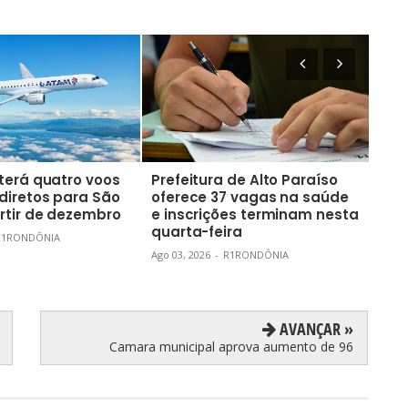
terá quatro voos
Prefeitura de Alto Paraíso
Em 
diretos para São
oferece 37 vagas na saúde
nov
rtir de dezembro
e inscrições terminam nesta
pro
quarta-feira
Ron
R1RONDÔNIA
Ago 03, 2026
-
R1RONDÔNIA
Ago 0
AVANÇAR »
Camara municipal aprova aumento de 96