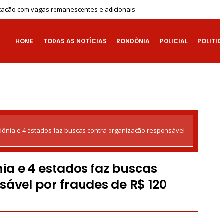
ficação com vagas remanescentes e adicionais
HOME
TODAS AS NOTÍCIAS
RONDÔNIA
POLICIAL
POLITI
ônia e 4 estados faz buscas contra organização responsável
a e 4 estados faz buscas
ável por fraudes de R$ 120