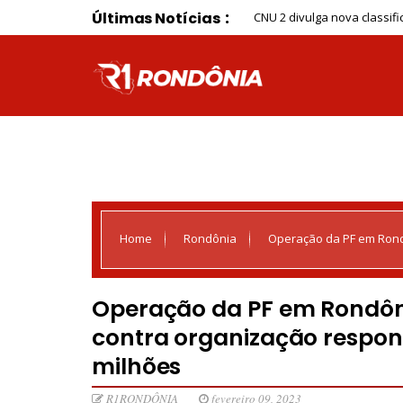
Últimas Notícias
CNU 2 divulga nova classi
Home
Rondônia
Operação da PF em Rond
por fraudes de R$ 120 milhões
Operação da PF em Rondôni
contra organização respons
milhões
R1RONDÔNIA
fevereiro 09, 2023